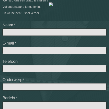
Wenst U ons een vraag te stellen ?
Stoffencollecties
Vul onderstaand formulier in,
Corporate
En we helpen U snel verder.
Naam
E-mail
Telefoon
Onderwerp
Bericht