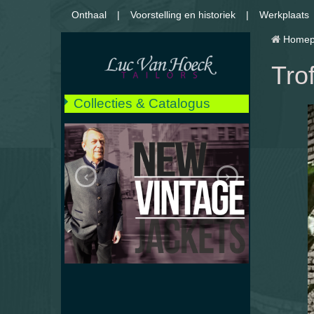
Onthaal
Voorstelling en historiek
Werkplaats
Homep
Tro
Collecties & Catalogus
** NIEUW **
Kostuum
‹
›
Jassen
Mantels
Jekkers
Regenjas
Broeken & Jeans
Hemden
Smoking
Huwelijken
Details en afwerkingen