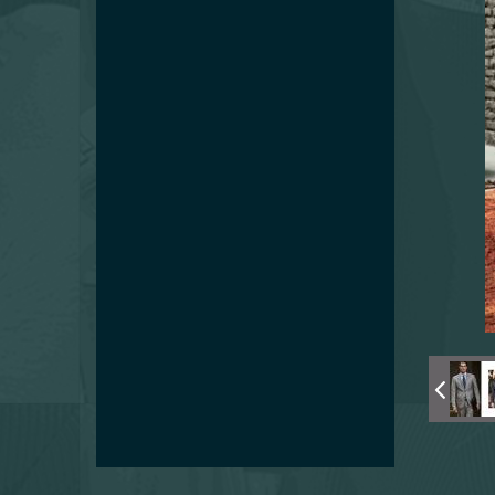
Stoffencollecties
Corporate