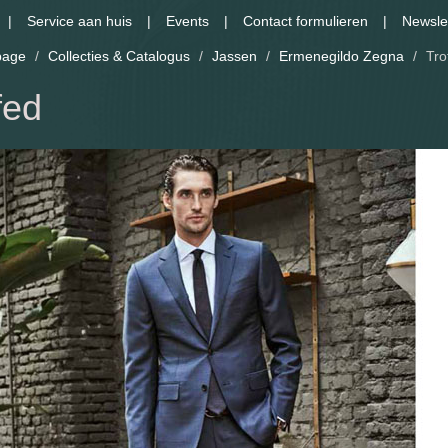
Service aan huis
Events
Contact formulieren
Newsle
age
/
Collecties & Catalogus
/
Jassen
/
Ermenegildo Zegna
/
Tro
fed