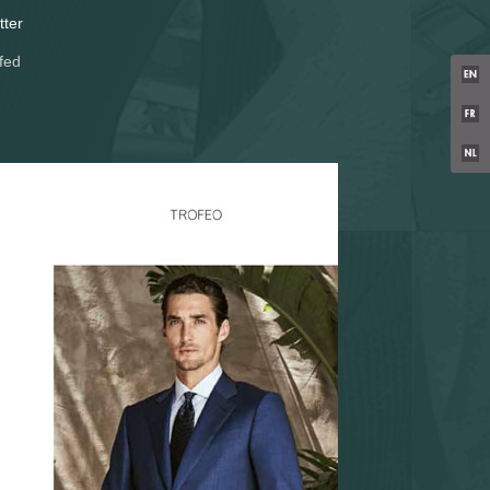
tter
fed