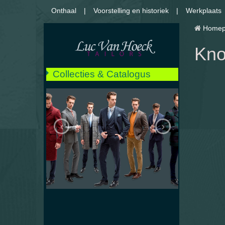
Onthaal
Voorstelling en historiek
Werkplaats
Homep
Kno
Collecties & Catalogus
** NIEUW **
Kostuum
‹
›
Jassen
Mantels
Jekkers
Regenjas
Broeken & Jeans
Hemden
Smoking
Huwelijken
Details en afwerkingen