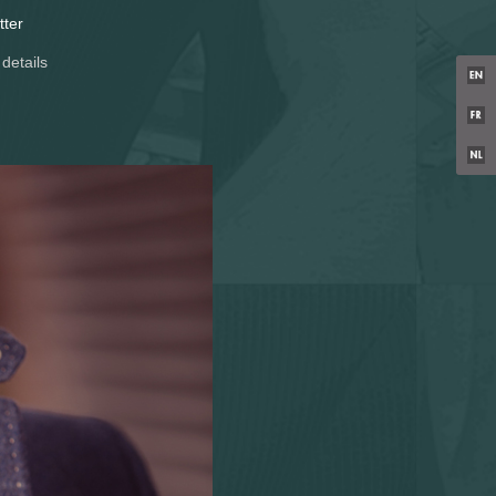
tter
details