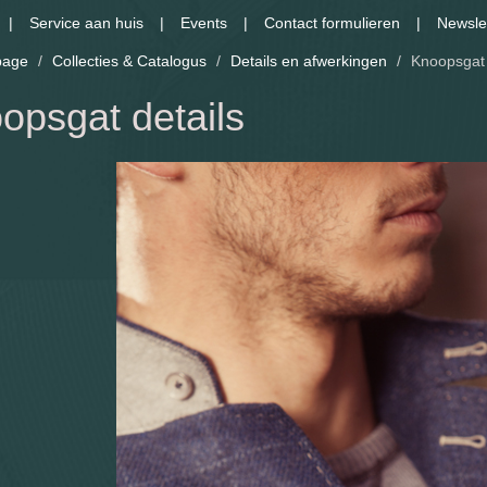
Service aan huis
Events
Contact formulieren
Newsle
age
/
Collecties & Catalogus
/
Details en afwerkingen
/
Knoopsgat 
opsgat details