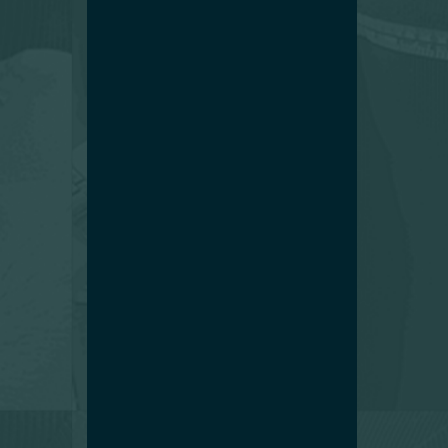
Stoffencollecties
Corporate