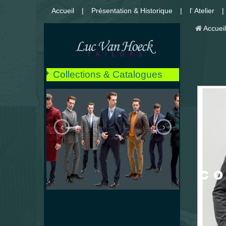
Accueil
Présentation & Historique
l' Atelier
Accueil
Collections & Catalogues
** NOUVEAUX **
Costumes
‹
›
Vestons
Manteaux
Cabans
Impers
Pantalons & Jeans
Chemises
Smoking
Mariages
Détails et finitions