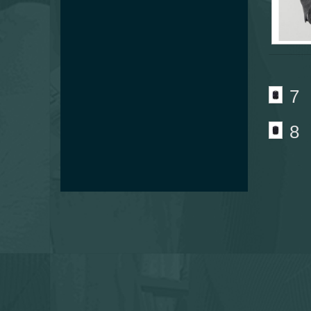
Echantillonage tissus
Corporate
7
8