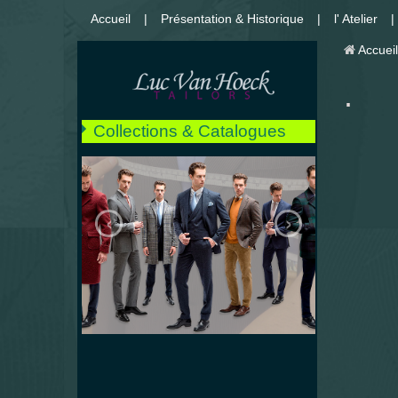
Accueil
Présentation & Historique
l' Atelier
Accueil
.
Collections & Catalogues
** NOUVEAUX **
Costumes
‹
›
Vestons
Manteaux
Cabans
Impers
Pantalons & Jeans
Chemises
Smoking
Mariages
Détails et finitions