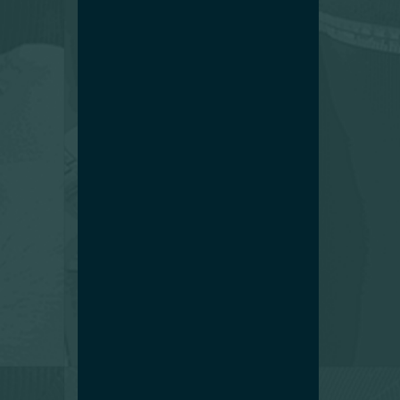
Echantillonage tissus
Corporate