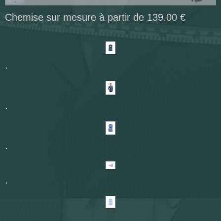
Echantillonage tissus
Chemise sur mesure à partir de 139.00 €
Corporate
.
.
.
.
.